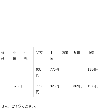
信
北
中
関西
中
四国
九州
沖縄
越
陸
部
国
638
770円
1386円
円
825円
770
825円
869円
1375円
円
ません。ご了承ください。