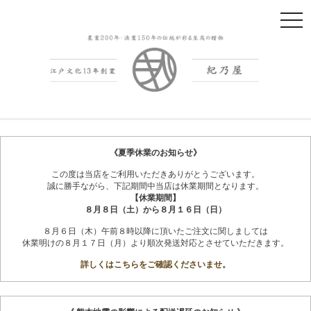
t
o
g
g
l
e
n
紀州南高梅干
会社概要
a
v
《夏季休業のお知らせ》
i
この度は当店をご利用いただきありがとうございます。
g
誠に勝手ながら、下記期間中当店は休業期間となります。
a
【休業期間】
t
８月８日（土）から８月１６日（日）
i
８月６日（木）午前８時以降に頂いたご注文に関しましては
o
休業明けの８月１７日（月）より順次発送対応とさせていただきます。
n
詳しくはこちらをご確認くださいませ。