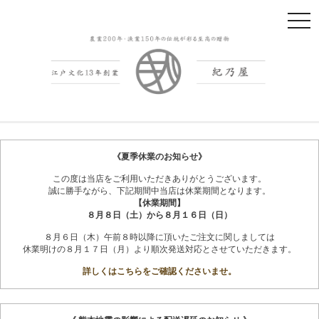
t
o
g
g
l
e
n
紀州南高梅干
会社概要
a
v
《夏季休業のお知らせ》
i
この度は当店をご利用いただきありがとうございます。
g
誠に勝手ながら、下記期間中当店は休業期間となります。
a
【休業期間】
t
８月８日（土）から８月１６日（日）
i
８月６日（木）午前８時以降に頂いたご注文に関しましては
o
休業明けの８月１７日（月）より順次発送対応とさせていただきます。
n
詳しくはこちらをご確認くださいませ。