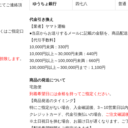
ゆうちょ銀行
四七八
普通
にてご連絡頂
代金引き換え
【業者】ヤマト運輸
くはご指定口
●当店からお送りするメールに記載の金額を、商品配
【代引手数料】
10,000円未満：330円
10,000円以上～30,000円未満：440円
担致します
。
30,000円以上～100,000円未満：660円
100,000円以上～300,000円まで：1,100円
商品の発送について
宅急便
到着希望日には余裕を持ってご指定ください
。
【商品発送のタイミング】
特にご指定がない場合、入金確認後、3～10営業日以
クレジットカード、代金引換払いの場合、
ご注文確認
※土日祝日を挟む場合、お届け日が遅くなります。ご
【配送希望時間をご指定できます】