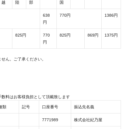
越
陸
部
国
638
770円
1386円
円
825円
770
825円
869円
1375円
円
ません。ご了承ください。
手数料はお客様負担として頂戴致します
種類
記号
口座番号
振込先名義
7771989
株式会社紀乃屋