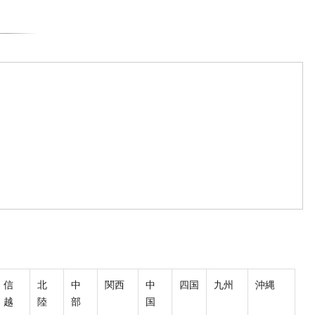
信
北
中
関西
中
四国
九州
沖縄
越
陸
部
国