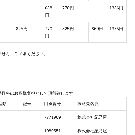
638
770円
1386円
円
825円
770
825円
869円
1375円
円
ません。ご了承ください。
手数料はお客様負担として頂戴致します
種類
記号
口座番号
振込先名義
7771989
株式会社紀乃屋
1980551
株式会社紀乃屋