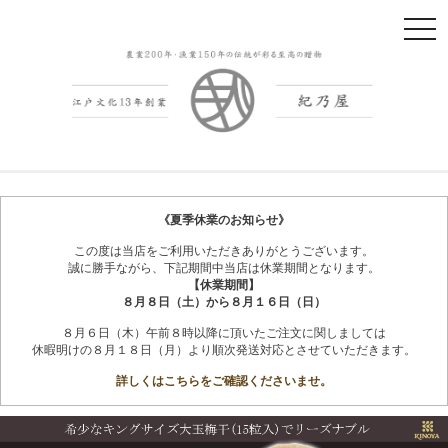
t
o
g
g
l
e
n
紀州南高梅干
会社概要
a
v
《夏季休業のお知らせ》
i
この度は当店をご利用いただきありがとうございます。
g
誠に勝手ながら、下記期間中当店は休業期間となります。
a
【休業期間】
t
８月８日（土）から８月１６日（日）
i
８月６日（木）午前８時以降に頂いたご注文に関しましては
o
休暇明けの８月１８日（月）より順次発送対応とさせていただきます。
n
詳しくはこちらをご確認くださいませ。