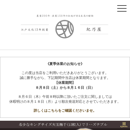
t
o
g
g
l
e
n
紀州南高梅干
会社概要
a
v
《夏季休業のお知らせ》
i
この度は当店をご利用いただきありがとうございます。
g
誠に勝手ながら、下記期間中当店は休業期間となります。
a
【休業期間】
t
８月８日（土）から８月１６日（日）
i
８月６日（木）午前８時以降に頂いたご注文に関しましては
o
休暇明けの８月１８日（月）より順次発送対応とさせていただきます。
n
詳しくはこちらをご確認くださいませ。