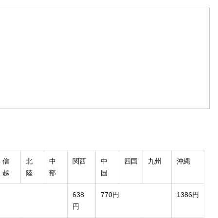
信
北
中
関西
中
四国
九州
沖縄
越
陸
部
国
638
770円
1386円
円