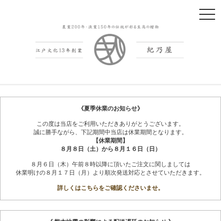
t
o
g
g
l
e
n
紀州南高梅干
会社概要
a
v
《夏季休業のお知らせ》
i
この度は当店をご利用いただきありがとうございます。
g
誠に勝手ながら、下記期間中当店は休業期間となります。
a
【休業期間】
t
８月８日（土）から８月１６日（日）
i
８月６日（木）午前８時以降に頂いたご注文に関しましては
o
休業明けの８月１７日（月）より順次発送対応とさせていただきます。
n
詳しくはこちらをご確認くださいませ。