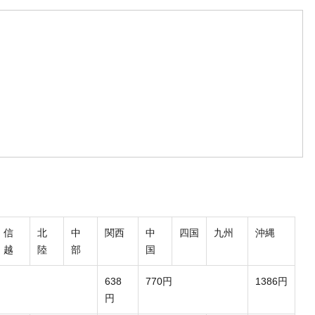
信
北
中
関西
中
四国
九州
沖縄
越
陸
部
国
638
770円
1386円
円