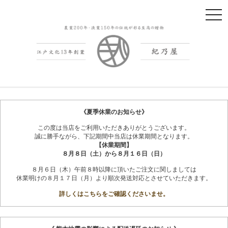
t
o
g
g
l
e
n
紀州南高梅干
会社概要
a
v
《夏季休業のお知らせ》
i
この度は当店をご利用いただきありがとうございます。
g
誠に勝手ながら、下記期間中当店は休業期間となります。
a
【休業期間】
t
８月８日（土）から８月１６日（日）
i
８月６日（木）午前８時以降に頂いたご注文に関しましては
o
休業明けの８月１７日（月）より順次発送対応とさせていただきます。
n
詳しくはこちらをご確認くださいませ。